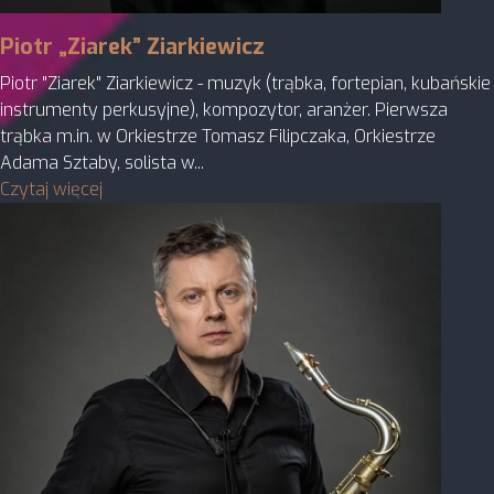
Piotr „Ziarek” Ziarkiewicz
Piotr "Ziarek" Ziarkiewicz - muzyk (trąbka, fortepian, kubańskie
instrumenty perkusyjne), kompozytor, aranżer. Pierwsza
trąbka m.in. w Orkiestrze Tomasz Filipczaka, Orkiestrze
Adama Sztaby, solista w...
Czytaj więcej