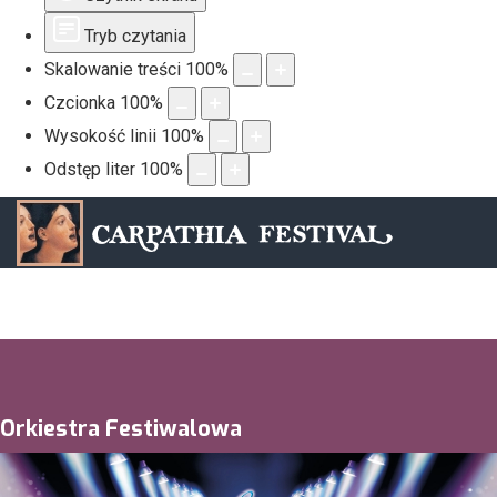
Tryb czytania
Skalowanie treści
100
%
Czcionka
100
%
Wysokość linii
100
%
Odstęp liter
100
%
Orkiestra Festiwalowa