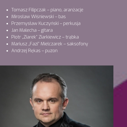
Tomasz Filipczak – piano, aranżacje
Mirosław Wiśniewski – bas
Przemysław Kuczyński – perkusja
Jan Malecha – gitara
Piotr „Ziarek” Ziarkiewicz – trąbka
Mariusz „Fazi” Mielczarek – saksofony
Andrzej Rękas – puzon