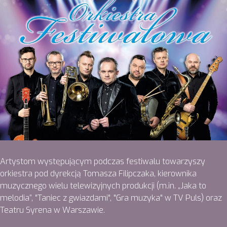
Artystom występującym podczas festiwalu towarzyszy
orkiestra pod dyrekcją Tomasza Filipczaka, kierownika
muzycznego wielu telewizyjnych produkcji (m.in. „Jaka to
melodia”, "Taniec z gwiazdami", "Gra muzyka" w TV Puls) oraz
Teatru Syrena w Warszawie.